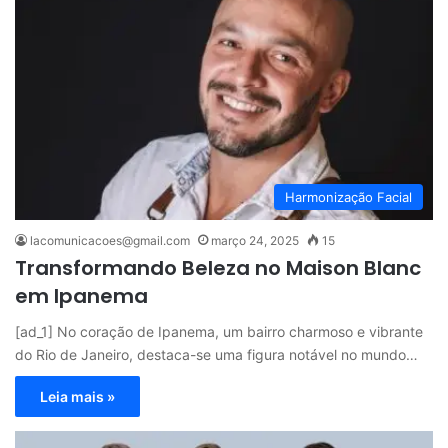
Harmonização Facial
lacomunicacoes@gmail.com
março 24, 2025
15
Transformando Beleza no Maison Blanc
em Ipanema
[ad_1] No coração de Ipanema, um bairro charmoso e vibrante
do Rio de Janeiro, destaca-se uma figura notável no mundo…
Leia mais »