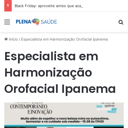
Black Friday: aproveite antes que acabe
Menu
Pr
Início
/
Especialista em Harmonização Orofacial Ipanema
Especialista em
Harmonização
Orofacial Ipanema