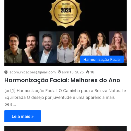
Harmonização Facial
lacomunicacoes@gmail.com
abril 15, 2025
18
Harmonização Facial: Melhores do Ano
[ad_1] Harmonização Facial: O Caminho para a Beleza Natural e
Equilibrada O desejo por juventude e uma aparência mais
bela…
Leia mais »