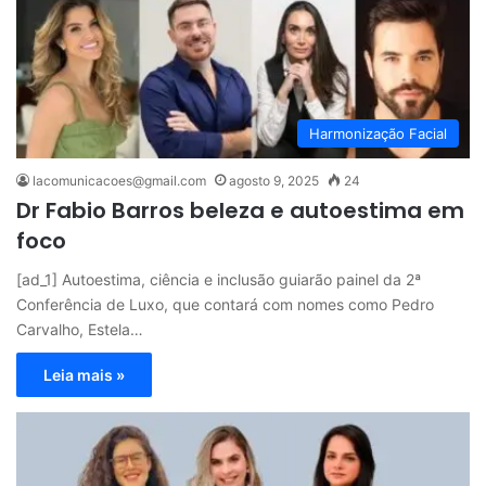
Harmonização Facial
lacomunicacoes@gmail.com
agosto 9, 2025
24
Dr Fabio Barros beleza e autoestima em
foco
[ad_1] Autoestima, ciência e inclusão guiarão painel da 2ª
Conferência de Luxo, que contará com nomes como Pedro
Carvalho, Estela…
Leia mais »