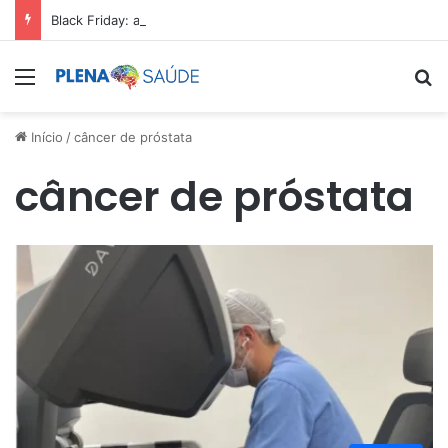
Black Friday: aproveite antes que acabe
Menu
Pr
Início
/
câncer de próstata
câncer de próstata