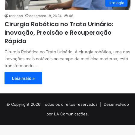
Urologia
redacao
dezembro 18, 2024
46
Cirurgia Robótica no Trato Urinário:
Inovação, Precisão e Recuperação
Rápida
Cirurgia Robótica no Trato Urinário. A cirurgia robótica, uma das
inovações mais notáveis no campo da medicina moderna, está
transformando…
Leia mais »
© Copyright 2026, Todos os direitos reservados |
Desenvolvido
por LA Comunicações.