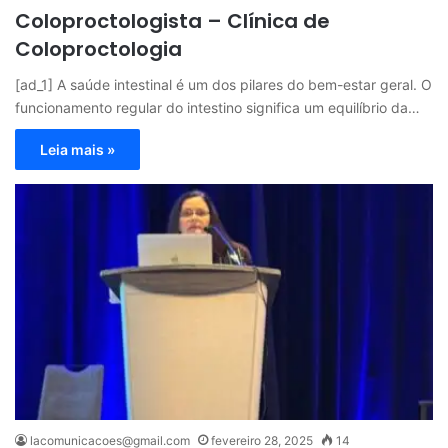
Coloproctologista – Clínica de
Coloproctologia
[ad_1] A saúde intestinal é um dos pilares do bem-estar geral. O
funcionamento regular do intestino significa um equilíbrio da…
Leia mais »
lacomunicacoes@gmail.com
fevereiro 28, 2025
14