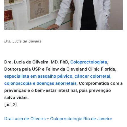
Dra. Lucia de Oliveira
Dra. Lucia de Oliveira, MD, PhD,
Coloproctologista
,
Doutora pela USP e Fellow da Cleveland Clinic Florida,
especialista em assoalho pélvico, câncer colorretal,
colonoscopia e doenças anorretais
. Comprometida com a
prevenção e o bem-estar intestinal, pois prevenção
salva vidas.
[ad_2]
Dra Lucia de Oliveira – Coloproctologia Rio de Janeiro