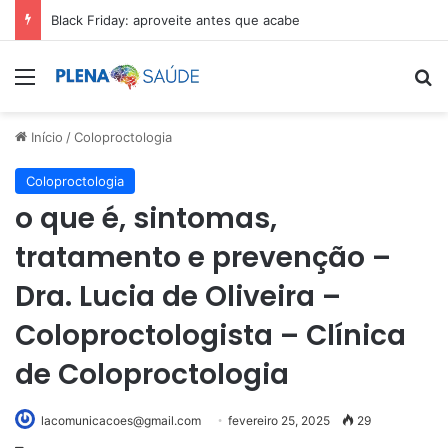
Black Friday: aproveite antes que acabe
Menu
Pr
Início
/
Coloproctologia
Coloproctologia
o que é, sintomas,
tratamento e prevenção –
Dra. Lucia de Oliveira –
Coloproctologista – Clínica
de Coloproctologia
lacomunicacoes@gmail.com
fevereiro 25, 2025
29