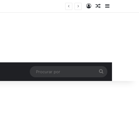
Entrar
Artigo aleatório
Barra Latera
Procurar
por