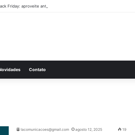
lack Friday: aproveite antes que acabe
Novidades
Contato
lacomunicacoes@gmail.com
agosto 12, 2025
19