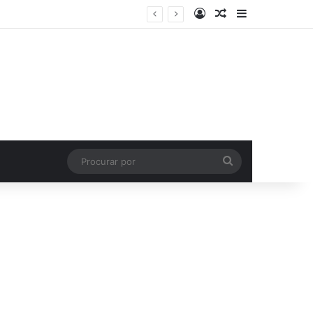
Entrar
Artigo aleatório
Barra Latera
Procurar
por