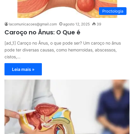
Proctologia
lacomunicacoes@gmail.com
agosto 12, 2025
39
Caroço no Ânus: O Que é
[ad_1] Caroço no Ânus, o que pode ser? Um caroço no ânus
pode ter diversas causas, como hemorroidas, abscessos,
cistos,…
Leia mais »