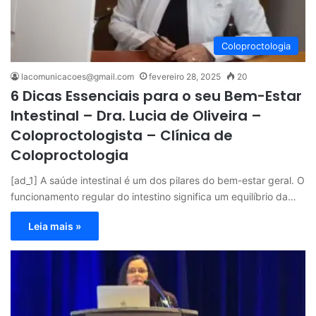
Coloproctologia
lacomunicacoes@gmail.com
fevereiro 28, 2025
20
6 Dicas Essenciais para o seu Bem-Estar
Intestinal – Dra. Lucia de Oliveira –
Coloproctologista – Clínica de
Coloproctologia
[ad_1] A saúde intestinal é um dos pilares do bem-estar geral. O
funcionamento regular do intestino significa um equilíbrio da…
Leia mais »