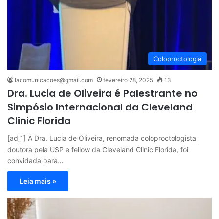
Coloproctologia
lacomunicacoes@gmail.com
fevereiro 28, 2025
13
Dra. Lucia de Oliveira é Palestrante no
Simpósio Internacional da Cleveland
Clinic Florida
[ad_1] A Dra. Lucia de Oliveira, renomada coloproctologista,
doutora pela USP e fellow da Cleveland Clinic Florida, foi
convidada para…
Leia mais »