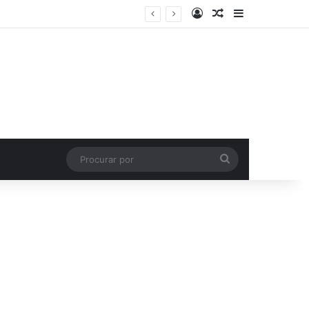
Entrar
Artigo aleatório
Barra Latera
Procurar
por