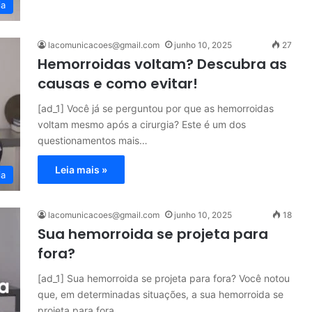
ia
lacomunicacoes@gmail.com
junho 10, 2025
27
Hemorroidas voltam? Descubra as
causas e como evitar!
[ad_1] Você já se perguntou por que as hemorroidas
voltam mesmo após a cirurgia? Este é um dos
questionamentos mais…
Leia mais »
ia
lacomunicacoes@gmail.com
junho 10, 2025
18
Sua hemorroida se projeta para
fora?
[ad_1] Sua hemorroida se projeta para fora? Você notou
que, em determinadas situações, a sua hemorroida se
projeta para fora…