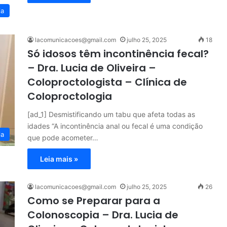
ia
lacomunicacoes@gmail.com
julho 25, 2025
18
Só idosos têm incontinência fecal?
– Dra. Lucia de Oliveira –
Coloproctologista – Clínica de
Coloproctologia
[ad_1] Desmistificando um tabu que afeta todas as
idades “A incontinência anal ou fecal é uma condição
ia
que pode acometer…
Leia mais »
lacomunicacoes@gmail.com
julho 25, 2025
26
Como se Preparar para a
Colonoscopia – Dra. Lucia de