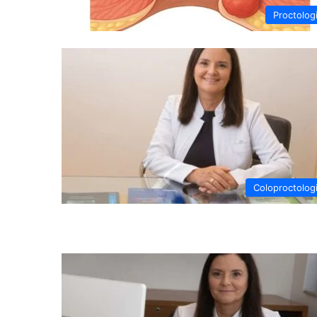
Proctolog
Coloproctolog