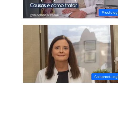
Proctolog
Coloproctolog