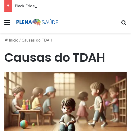
Black Friday: aproveite antes que acabe
Menu
Pr
Início
/
Causas do TDAH
Causas do TDAH