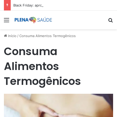
Black Friday: aproveite antes que acabe
Menu
Pr
Início
/
Consuma Alimentos Termogênicos
Consuma
Alimentos
Termogênicos