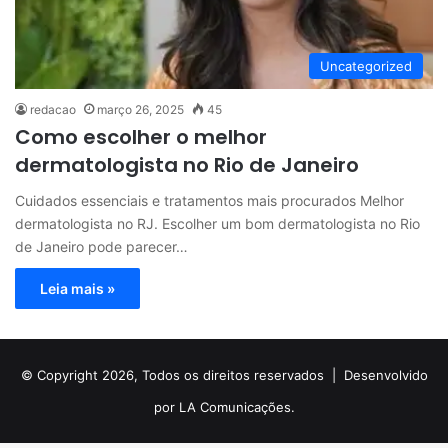
Uncategorized
redacao
março 26, 2025
45
Como escolher o melhor
dermatologista no Rio de Janeiro
Cuidados essenciais e tratamentos mais procurados Melhor
dermatologista no RJ. Escolher um bom dermatologista no Rio
de Janeiro pode parecer…
Leia mais »
© Copyright 2026, Todos os direitos reservados |
Desenvolvido
por LA Comunicações.