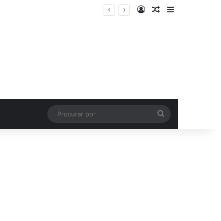
Entrar
Artigo aleatório
Barra Latera
Procurar
por