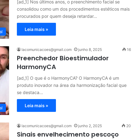
[ad_1] Nos últimos anos, o preenchimento facial se
consolidou como um dos procedimentos estéticos mais
procurados por quem deseja retardar…
Leia mais »
al
lacomunicacoes@gmail.com
junho 8, 2025
16
Preenchedor Bioestimulador
HarmonyCA
[ad_1] O que é o HarmonyCA? O HarmonyCA é um
produto inovador na área da harmonização facial que
se destaca…
Leia mais »
al
lacomunicacoes@gmail.com
junho 2, 2025
20
Sinais envelhecimento pescoço