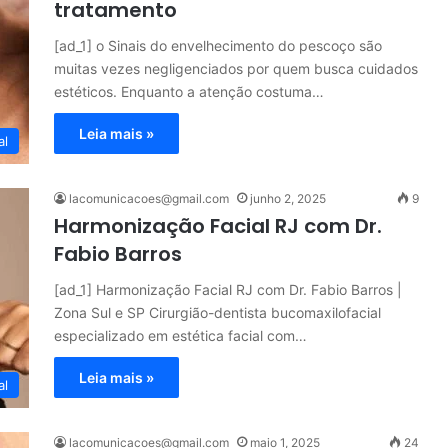
tratamento
[ad_1] o Sinais do envelhecimento do pescoço são
muitas vezes negligenciados por quem busca cuidados
estéticos. Enquanto a atenção costuma…
Leia mais »
al
lacomunicacoes@gmail.com
junho 2, 2025
9
Harmonização Facial RJ com Dr.
Fabio Barros
[ad_1] Harmonização Facial RJ com Dr. Fabio Barros |
Zona Sul e SP Cirurgião-dentista bucomaxilofacial
especializado em estética facial com…
Leia mais »
al
lacomunicacoes@gmail.com
maio 1, 2025
24