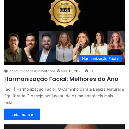
Harmonização Facial
lacomunicacoes@gmail.com
abril 15, 2025
18
Harmonização Facial: Melhores do Ano
[ad_1] Harmonização Facial: O Caminho para a Beleza Natural e
Equilibrada O desejo por juventude e uma aparência mais
bela…
Leia mais »