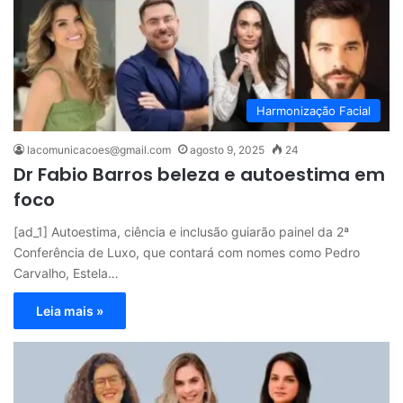
Harmonização Facial
lacomunicacoes@gmail.com
agosto 9, 2025
24
Dr Fabio Barros beleza e autoestima em
foco
[ad_1] Autoestima, ciência e inclusão guiarão painel da 2ª
Conferência de Luxo, que contará com nomes como Pedro
Carvalho, Estela…
Leia mais »