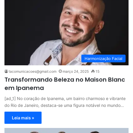
Harmonização Facial
lacomunicacoes@gmail.com
março 24, 2025
15
Transformando Beleza no Maison Blanc
em Ipanema
[ad_1] No coração de Ipanema, um bairro charmoso e vibrante
do Rio de Janeiro, destaca-se uma figura notável no mundo…
Leia mais »