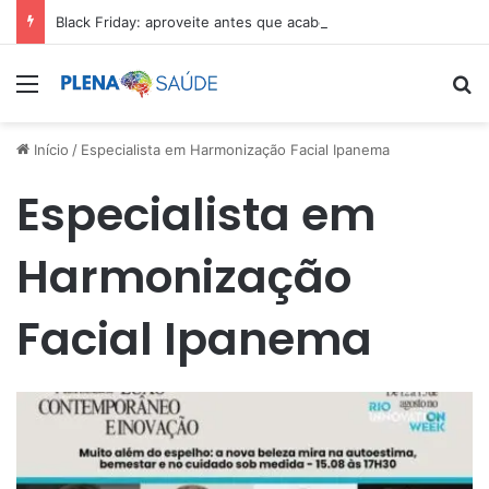
Black Friday: aproveite antes que acabe
Menu
Pr
Início
/
Especialista em Harmonização Facial Ipanema
Especialista em
Harmonização
Facial Ipanema