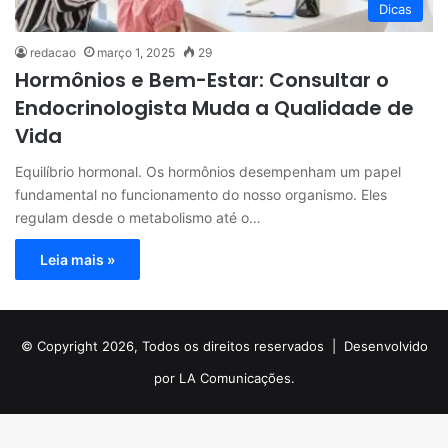
Dicas
redacao
março 1, 2025
29
Hormônios e Bem-Estar: Consultar o
Endocrinologista Muda a Qualidade de
Vida
Equilíbrio hormonal. Os hormônios desempenham um papel
fundamental no funcionamento do nosso organismo. Eles
regulam desde o metabolismo até o…
Leia mais »
© Copyright 2026, Todos os direitos reservados |
Desenvolvido
por LA Comunicações.