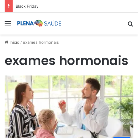
Black Friday: aproveite antes que acabe
Menu
Pr
Início
/
exames hormonais
exames hormonais