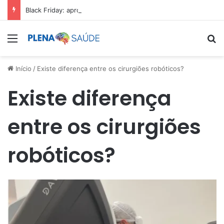
Black Friday: aproveite antes que acabe
Menu
Pr
Início
/
Existe diferença entre os cirurgiões robóticos?
Existe diferença
entre os cirurgiões
robóticos?