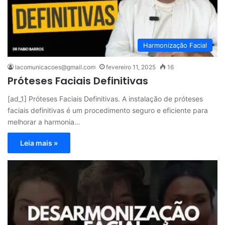
Harmonização Facial
lacomunicacoes@gmail.com
fevereiro 11, 2025
16
Próteses Faciais Definitivas
[ad_1] Próteses Faciais Definitivas. A instalação de próteses
faciais definitivas é um procedimento seguro e eficiente para
melhorar a harmonia…
Leia mais »