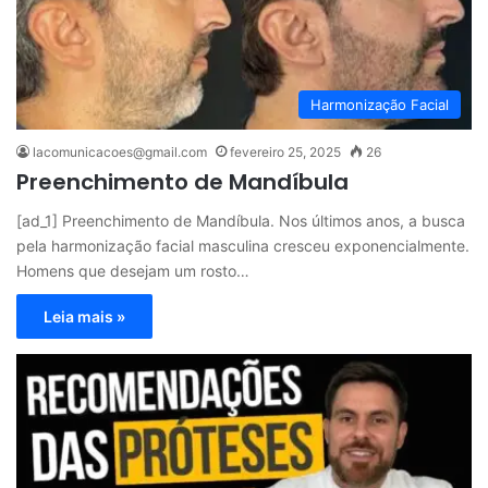
Harmonização Facial
lacomunicacoes@gmail.com
fevereiro 25, 2025
26
Preenchimento de Mandíbula
[ad_1] Preenchimento de Mandíbula. Nos últimos anos, a busca
pela harmonização facial masculina cresceu exponencialmente.
Homens que desejam um rosto…
Leia mais »