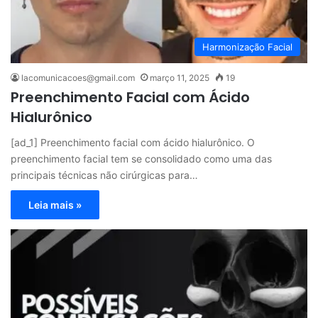
Harmonização Facial
lacomunicacoes@gmail.com
março 11, 2025
19
Preenchimento Facial com Ácido
Hialurônico
[ad_1] Preenchimento facial com ácido hialurônico. O
preenchimento facial tem se consolidado como uma das
principais técnicas não cirúrgicas para…
Leia mais »