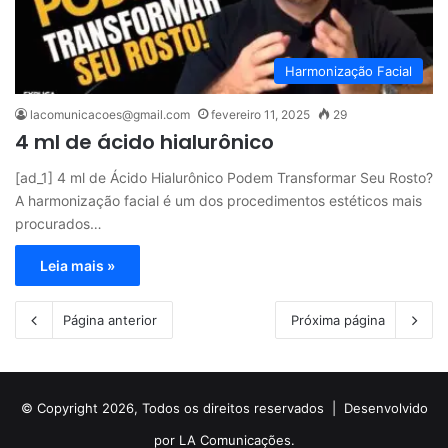
Harmonização Facial
lacomunicacoes@gmail.com
fevereiro 11, 2025
29
4 ml de ácido hialurônico
[ad_1] 4 ml de Ácido Hialurônico Podem Transformar Seu Rosto?
A harmonização facial é um dos procedimentos estéticos mais
procurados…
Leia mais »
Página anterior
Próxima página
© Copyright 2026, Todos os direitos reservados |
Desenvolvido
por LA Comunicações.