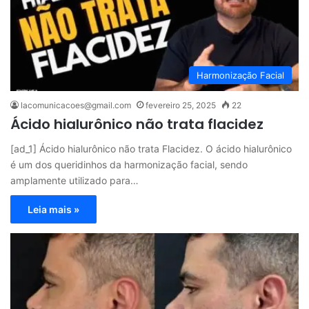
Harmonização Facial
lacomunicacoes@gmail.com
fevereiro 25, 2025
22
Ácido hialurônico não trata flacidez
[ad_1] Ácido hialurônico não trata Flacidez. O ácido hialurônico
é um dos queridinhos da harmonização facial, sendo
amplamente utilizado para…
Leia mais »