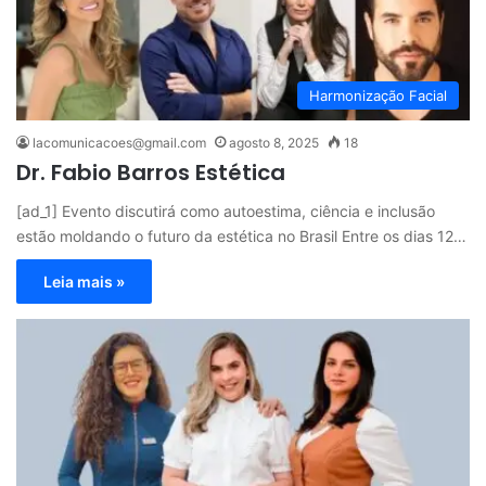
Harmonização Facial
lacomunicacoes@gmail.com
agosto 8, 2025
18
Dr. Fabio Barros Estética
[ad_1] Evento discutirá como autoestima, ciência e inclusão
estão moldando o futuro da estética no Brasil Entre os dias 12…
Leia mais »