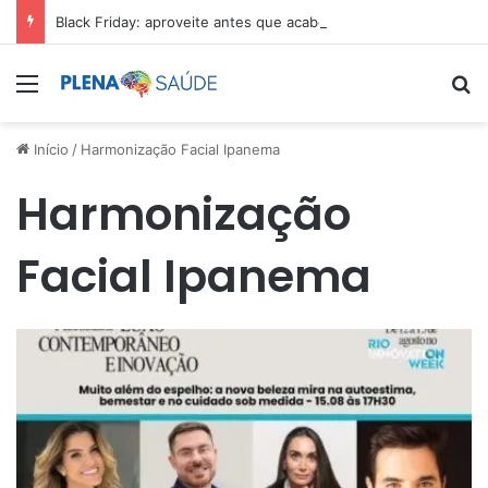
Black Friday: aproveite antes que acabe
Menu
Pr
Início
/
Harmonização Facial Ipanema
Harmonização
Facial Ipanema