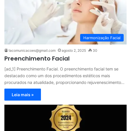
Harmonização Facial
lacomunicacoes@gmail.com
agosto 2, 2025
30
Preenchimento Facial
[ad_1] Preenchimento Facial. O preenchimento facial tem se
destacado como um dos procedimentos estéticos mais
procurados na atualidade, proporcionando rejuvenescimento…
Leia mais »