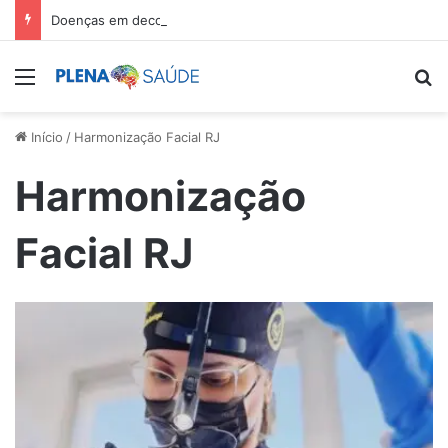
Doenças em decorrência do trabalho dão isenção de Imposto de Renda
Menu
Pr
Início
/
Harmonização Facial RJ
Harmonização
Facial RJ