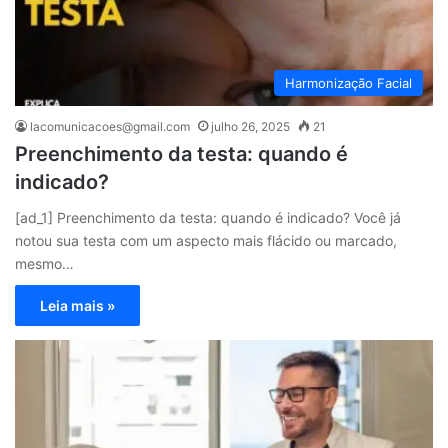
Harmonização Facial
lacomunicacoes@gmail.com
julho 26, 2025
21
Preenchimento da testa: quando é
indicado?
[ad_1] Preenchimento da testa: quando é indicado? Você já
notou sua testa com um aspecto mais flácido ou marcado,
mesmo…
Leia mais »