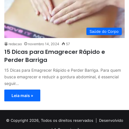
Saúde do Corpo
redacao
novembro 14, 2024
57
15 Dicas para Emagrecer Rápido e
Perder Barriga
15 Dicas para Emagrecer Rápido e Perder Barriga. Para quem
busca emagrecer e reduzir a gordura abdominal, é essencial
seguir…
Leia mais »
© Copyright 2026, Todos os direitos reservados |
Desenvolvido