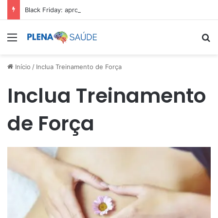
Black Friday: aproveite antes que acabe
Menu
Pr
Início
/
Inclua Treinamento de Força
Inclua Treinamento
de Força