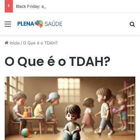
Black Friday: aproveite antes que acabe
Menu
Pr
Início
/
O Que é o TDAH?
O Que é o TDAH?