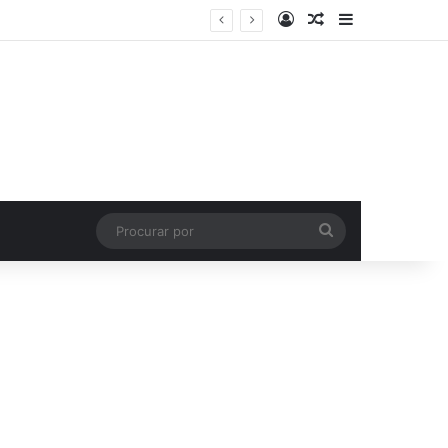
Entrar
Artigo aleatório
Barra Latera
Procurar
por