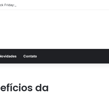
ack Friday: aproveite antes que acabe
Novidades
Contato
efícios da