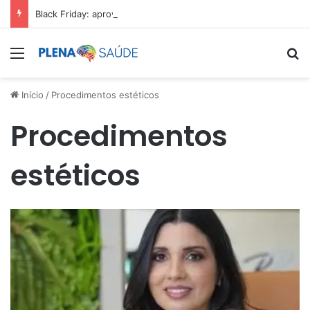
Black Friday: aproveite antes que acabe
Menu
Pr
Início
/
Procedimentos estéticos
Procedimentos
estéticos