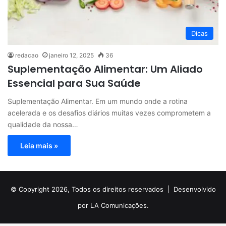
Dicas
redacao
janeiro 12, 2025
36
Suplementação Alimentar: Um Aliado
Essencial para Sua Saúde
Suplementação Alimentar. Em um mundo onde a rotina
acelerada e os desafios diários muitas vezes comprometem a
qualidade da nossa…
Leia mais »
© Copyright 2026, Todos os direitos reservados |
Desenvolvido
por LA Comunicações.