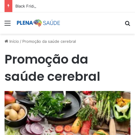
Black Friday: aproveite antes que acabe
Menu
Pr
Início
/
Promoção da saúde cerebral
Promoção da
saúde cerebral