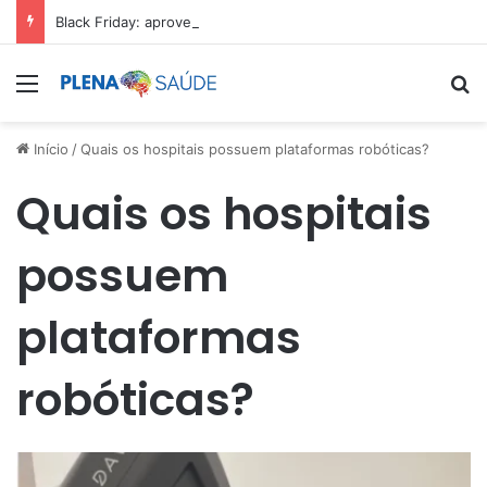
Black Friday: aproveite antes que acabe
Menu
Pr
Início
/
Quais os hospitais possuem plataformas robóticas?
Quais os hospitais
possuem
plataformas
robóticas?