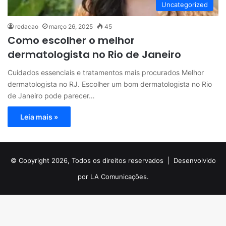
Uncategorized
redacao
março 26, 2025
45
Como escolher o melhor
dermatologista no Rio de Janeiro
Cuidados essenciais e tratamentos mais procurados Melhor
dermatologista no RJ. Escolher um bom dermatologista no Rio
de Janeiro pode parecer…
Leia mais »
© Copyright 2026, Todos os direitos reservados |
Desenvolvido
por LA Comunicações.