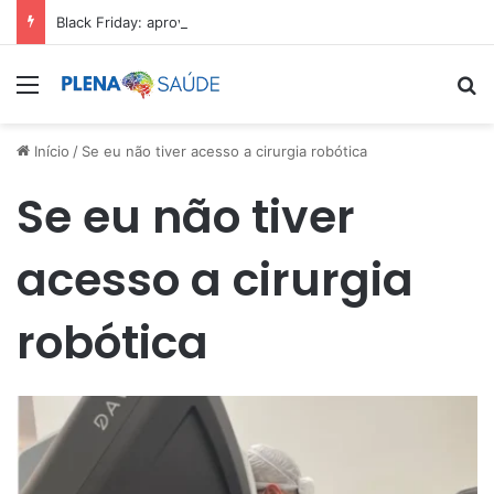
Black Friday: aproveite antes que acabe
Menu
Pr
Início
/
Se eu não tiver acesso a cirurgia robótica
Se eu não tiver
acesso a cirurgia
robótica