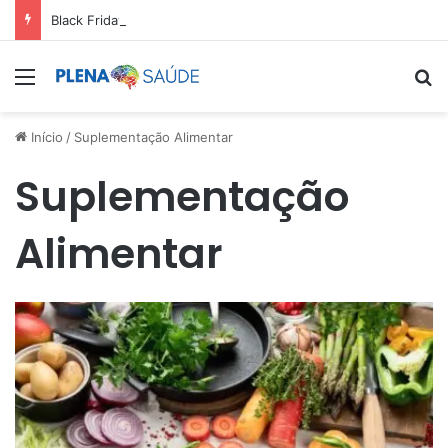
Black Friday: aproveite antes que acabe
Menu
Pr
Início
/
Suplementação Alimentar
Suplementação
Alimentar