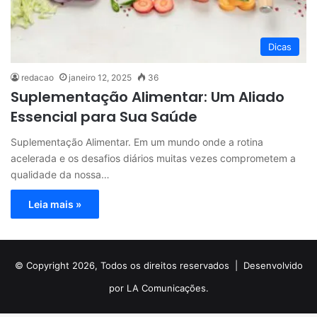
Dicas
redacao
janeiro 12, 2025
36
Suplementação Alimentar: Um Aliado
Essencial para Sua Saúde
Suplementação Alimentar. Em um mundo onde a rotina
acelerada e os desafios diários muitas vezes comprometem a
qualidade da nossa…
Leia mais »
© Copyright 2026, Todos os direitos reservados |
Desenvolvido
por LA Comunicações.