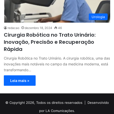
Urologia
redacao
dezembro 18, 2024
46
Cirurgia Robótica no Trato Urinário:
Inovação, Precisão e Recuperação
Rápida
Cirurgia Robótica no Trato Urinário. A cirurgia robótica, uma das
inovações mais notáveis no campo da medicina moderna, está
transformando…
Leia mais »
© Copyright 2026, Todos os direitos reservados |
Desenvolvido
por LA Comunicações.