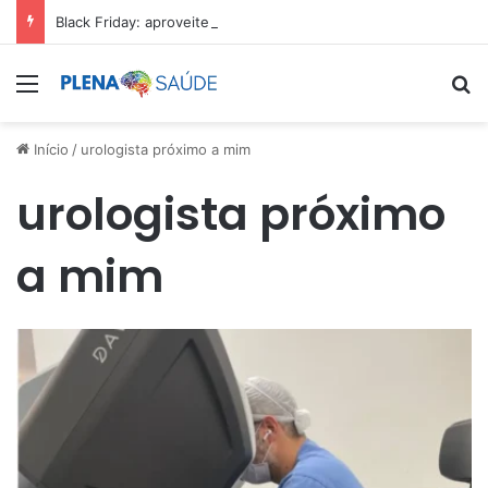
Black Friday: aproveite antes que acabe
Menu
Pr
Início
/
urologista próximo a mim
urologista próximo
a mim