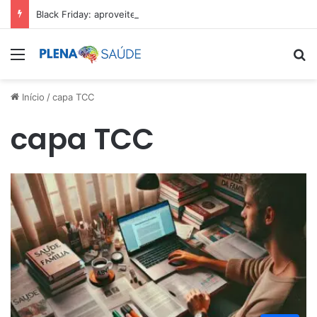
Black Friday: aproveite antes que acabe
Menu
Pr
Início
/
capa TCC
capa TCC