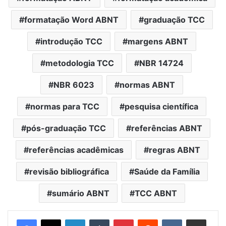
formatação Word ABNT
graduação TCC
introdução TCC
margens ABNT
metodologia TCC
NBR 14724
NBR 6023
normas ABNT
normas para TCC
pesquisa científica
pós-graduação TCC
referências ABNT
referências acadêmicas
regras ABNT
revisão bibliográfica
Saúde da Família
sumário ABNT
TCC ABNT
Linkedin
Tumblr
Pinterest
Reddit
VK
Compartilhar via e-mail