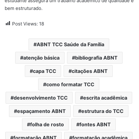
estudante assegura um trabalho acadêmico de qualidade e
bem estruturado.
Post Views:
18
ABNT TCC Saúde da Família
atenção básica
bibliografia ABNT
capa TCC
citações ABNT
como formatar TCC
desenvolvimento TCC
escrita acadêmica
espaçamento ABNT
estrutura do TCC
folha de rosto
fontes ABNT
formatação ABNT
formatação acadêmica