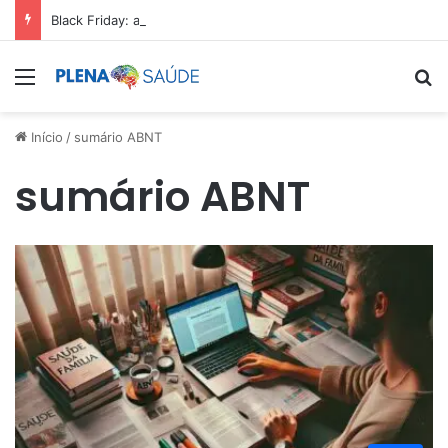
Black Friday: aproveite antes que acabe
Menu
Pr
Início
/
sumário ABNT
sumário ABNT