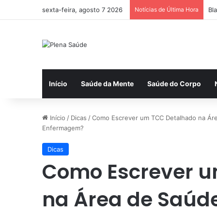
sexta-feira, agosto 7 2026
Notícias de Última Hora
Bl
Início
Saúde da Mente
Saúde do Corpo
Início
/
Dicas
/
Como Escrever um TCC Detalhado na Área
Enfermagem?
Dicas
Como Escrever u
na Área de Saúde