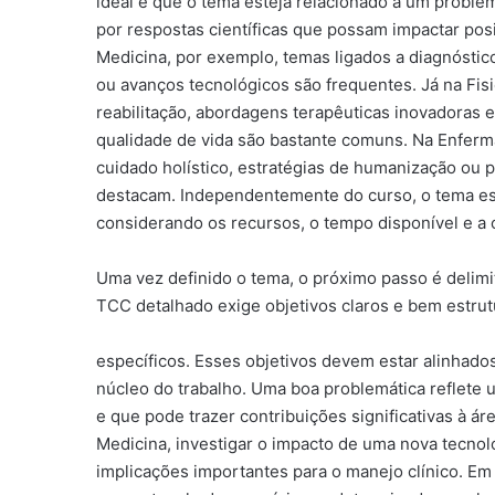
ideal é que o tema esteja relacionado a um problema
por respostas científicas que possam impactar po
Medicina, por exemplo, temas ligados a diagnóstic
ou avanços tecnológicos são frequentes. Já na Fisi
reabilitação, abordagens terapêuticas inovadoras e 
qualidade de vida são bastante comuns. Na Enfer
cuidado holístico, estratégias de humanização ou 
destacam. Independentemente do curso, o tema esc
considerando os recursos, o tempo disponível e a
Uma vez definido o tema, o próximo passo é delimi
TCC detalhado exige objetivos claros e bem estrut
específicos. Esses objetivos devem estar alinhados
núcleo do trabalho. Uma boa problemática reflete
e que pode trazer contribuições significativas à á
Medicina, investigar o impacto de uma nova tecnol
implicações importantes para o manejo clínico. Em F