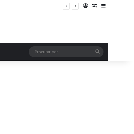
Entrar
Artigo aleatório
Barra Latera
Procurar
por