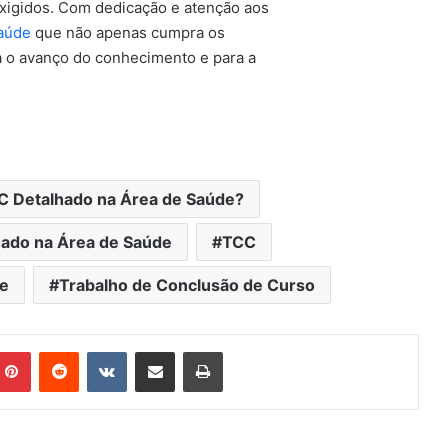
xigidos. Com dedicação e atenção aos
aúde
que não apenas cumpra os
a o avanço do conhecimento e para a
 Detalhado na Área de Saúde?
ado na Área de Saúde
TCC
e
Trabalho de Conclusão de Curso
mblr
Pinterest
Reddit
VK
Compartilhar via e-mail
Imprimir