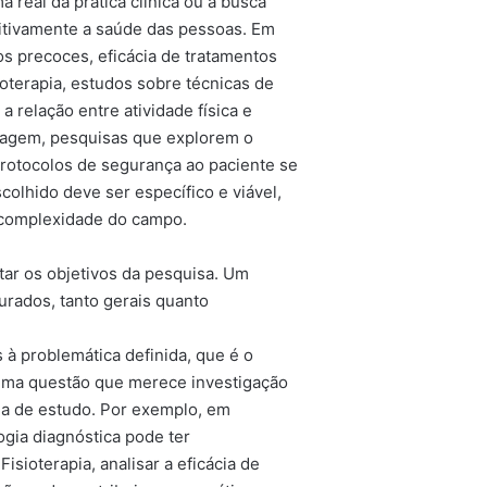
 real da prática clínica ou à busca
sitivamente a saúde das pessoas. Em
os precoces, eficácia de tratamentos
oterapia, estudos sobre técnicas de
a relação entre atividade física e
magem, pesquisas que explorem o
protocolos de segurança ao paciente se
olhido deve ser específico e viável,
 complexidade do campo.
tar os objetivos da pesquisa. Um
urados, tanto gerais quanto
 à problemática definida, que é o
 uma questão que merece investigação
rea de estudo. Por exemplo, em
ogia diagnóstica pode ter
isioterapia, analisar a eficácia de