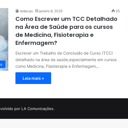
redacao
janeiro 8, 2025
25
Como Escrever um TCC Detalhado
na Área de Saúde para os cursos
de Medicina, Fisioterapia e
Enfermagem?
Escrever um Trabalho de Conclusão de Curso (TCC)
detalhado na área de saúde,especialmente em cursos
as
como Medicina, Fisioterapia e Enfermagem,…
Leia mais »
volvido por LA Comunicações.