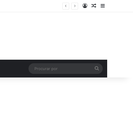
Entrar
Artigo aleatório
Barra Latera
Procurar
por