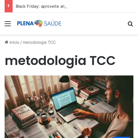
Black Friday: aproveite antes que acabe
Menu
Pr
Início
/
metodologia TCC
metodologia TCC