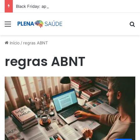
Black Friday: aproveite antes que acabe
Menu
Pr
Início
/
regras ABNT
regras ABNT