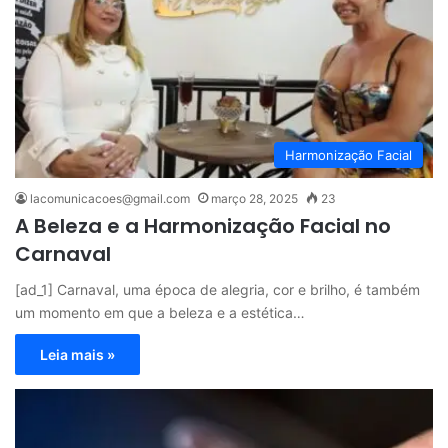
Harmonização Facial
lacomunicacoes@gmail.com
março 28, 2025
23
A Beleza e a Harmonização Facial no
Carnaval
[ad_1] Carnaval, uma época de alegria, cor e brilho, é também
um momento em que a beleza e a estética…
Leia mais »