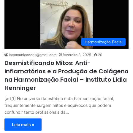
Harmonização Facial
lacomunicacoes@gmail.com
fevereiro 3, 2025
20
Desmistificando Mitos: Anti-
inflamatórios e a Produção de Colágeno
na Harmonização Facial – Instituto Lidia
Henninger
[ad_1] No universo da estética e da harmonização facial,
frequentemente surgem mitos e equívocos que podem
confundir tanto profissionais da…
Leia mais »