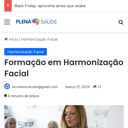
Black Friday: aproveite antes que acabe
Menu
Pr
Início
/
Harmonização Facial
Harmonização Facial
Formação em Harmonização
Facial
lacomunicacoes@gmail.com
março 27, 2025
12
4 minutos de leitura