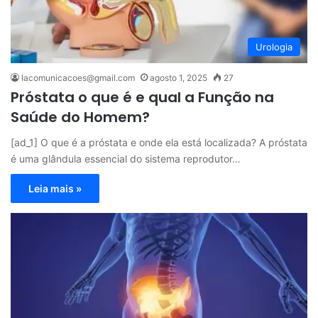
Urologia
lacomunicacoes@gmail.com
agosto 1, 2025
27
Próstata o que é e qual a Função na
Saúde do Homem?
[ad_1] O que é a próstata e onde ela está localizada? A próstata
é uma glândula essencial do sistema reprodutor…
Leia mais »