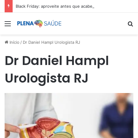
Black Friday: aproveite antes que acabe
Menu
Pr
Início
/
Dr Daniel Hampl Urologista RJ
Dr Daniel Hampl
Urologista RJ