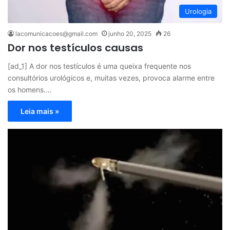
Urologia
lacomunicacoes@gmail.com
junho 20, 2025
26
Dor nos testículos causas
[ad_1] A dor nos testículos é uma queixa frequente nos
consultórios urológicos e, muitas vezes, provoca alarme entre
os homens.…
Leia mais »