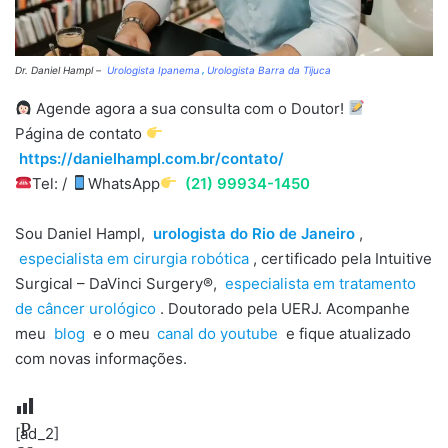
Dr. Daniel Hampl –
Urologista Ipanema
,
Urologista Barra da Tijuca
Agende agora a sua consulta com o Doutor!
Página de contato
https://danielhampl.com.br/contato/
Tel: /
WhatsApp
(21) 99934-1450
Sou Daniel Hampl,
urologista do Rio de Janeiro
,
especialista em cirurgia robótica
, certificado pela Intuitive
Surgical – DaVinci Surgery®,
especialista em tratamento
de câncer urológico
. Doutorado pela UERJ. Acompanhe
meu
blog
e o meu
canal do youtube
e fique atualizado
com novas informações.
P
[ad_2]
os