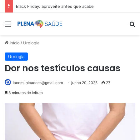
Black Friday: aproveite antes que acabe
Menu
Pr
Início
/
Urologia
Urologia
Dor nos testículos causas
lacomunicacoes@gmail.com
junho 20, 2025
27
3 minutos de leitura