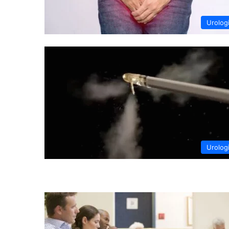
Urolog
Urolog