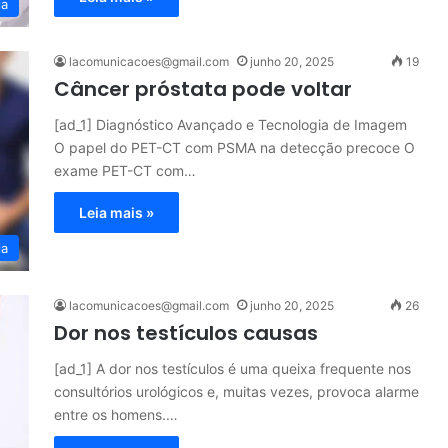
ia
lacomunicacoes@gmail.com
junho 20, 2025
19
Câncer próstata pode voltar
[ad_1] Diagnóstico Avançado e Tecnologia de Imagem
O papel do PET-CT com PSMA na detecção precoce O
exame PET-CT com…
Leia mais »
ia
lacomunicacoes@gmail.com
junho 20, 2025
26
Dor nos testículos causas
[ad_1] A dor nos testículos é uma queixa frequente nos
consultórios urológicos e, muitas vezes, provoca alarme
entre os homens.…