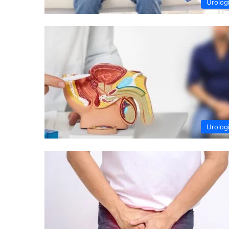
Urolog
Urolog