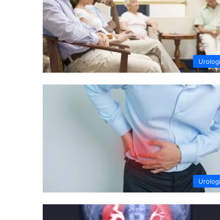
Urolog
Urolog