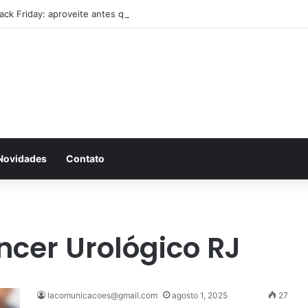
lack Friday: aproveite antes que acabe
Novidades
Contato
cer Urológico RJ
lacomunicacoes@gmail.com
agosto 1, 2025
27