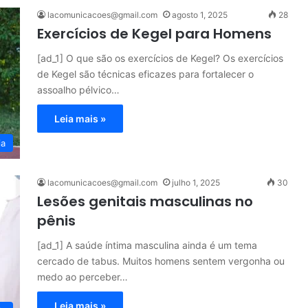
lacomunicacoes@gmail.com
agosto 1, 2025
28
Exercícios de Kegel para Homens
[ad_1] O que são os exercícios de Kegel? Os exercícios
de Kegel são técnicas eficazes para fortalecer o
assoalho pélvico…
Leia mais »
ia
lacomunicacoes@gmail.com
julho 1, 2025
30
Lesões genitais masculinas no
pênis
[ad_1] A saúde íntima masculina ainda é um tema
cercado de tabus. Muitos homens sentem vergonha ou
medo ao perceber…
Leia mais »