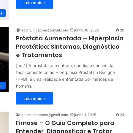
Leia mais »
ia
lacomunicacoes@gmail.com
junho 10, 2025
20
Próstata Aumentada – Hiperplasia
Prostática: Sintomas, Diagnóstico
e Tratamentos
[ad_1] A próstata aumentada, condição conhecida
tecnicamente como Hiperplasia Prostática Benigna
(HPB), é uma realidade enfrentada por milhões de
ia
homens…
Leia mais »
lacomunicacoes@gmail.com
junho 1, 2025
24
Fimose – O Guia Completo para
Entender, Diagnosticar e Tratar