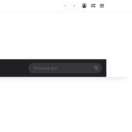
Entrar
Artigo aleatório
Barra Latera
Procurar
por