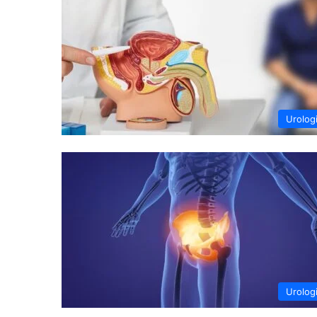
Urolog
Urolog