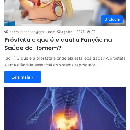
Urologia
lacomunicacoes@gmail.com
agosto 1, 2025
27
Próstata o que é e qual a Função na
Saúde do Homem?
[ad_1] O que é a próstata e onde ela está localizada? A próstata
é uma glândula essencial do sistema reprodutor…
Leia mais »