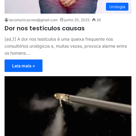
Urologia
lacomunicacoes@gmail.com
junho 20, 2025
26
Dor nos testículos causas
[ad_1] A dor nos testículos é uma queixa frequente nos
consultórios urológicos e, muitas vezes, provoca alarme entre
os homens.…
Leia mais »