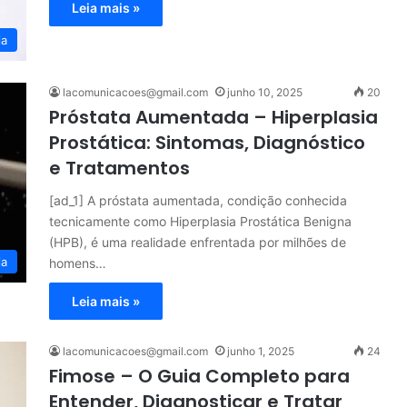
Leia mais »
ia
lacomunicacoes@gmail.com
junho 10, 2025
20
Próstata Aumentada – Hiperplasia
Prostática: Sintomas, Diagnóstico
e Tratamentos
[ad_1] A próstata aumentada, condição conhecida
tecnicamente como Hiperplasia Prostática Benigna
(HPB), é uma realidade enfrentada por milhões de
ia
homens…
Leia mais »
lacomunicacoes@gmail.com
junho 1, 2025
24
Fimose – O Guia Completo para
Entender, Diagnosticar e Tratar