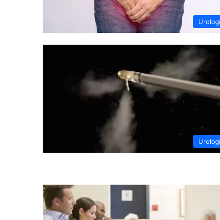
Urolog
Urolog