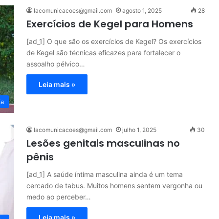
lacomunicacoes@gmail.com
agosto 1, 2025
28
Exercícios de Kegel para Homens
[ad_1] O que são os exercícios de Kegel? Os exercícios
de Kegel são técnicas eficazes para fortalecer o
assoalho pélvico…
Leia mais »
ia
lacomunicacoes@gmail.com
julho 1, 2025
30
Lesões genitais masculinas no
pênis
[ad_1] A saúde íntima masculina ainda é um tema
cercado de tabus. Muitos homens sentem vergonha ou
medo ao perceber…
Leia mais »