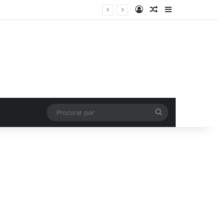
Entrar
Artigo aleatório
Barra Latera
Procurar
por