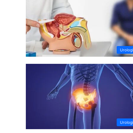
Urolog
Urolog