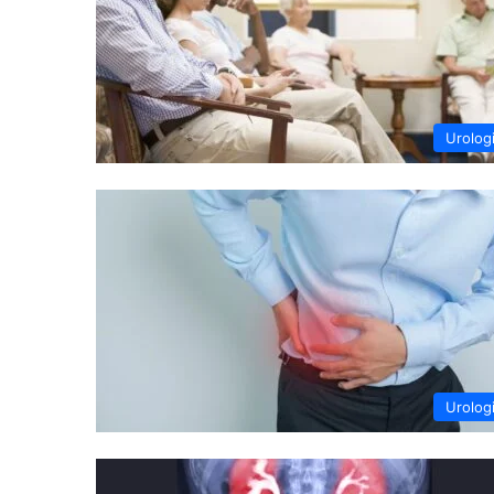
Urolog
Urolog