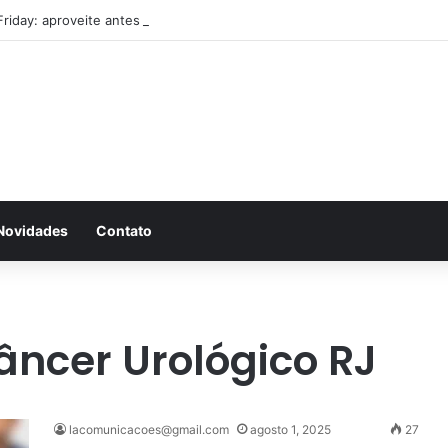
Friday: aproveite antes que acabe
Novidades
Contato
ncer Urológico RJ
lacomunicacoes@gmail.com
agosto 1, 2025
27