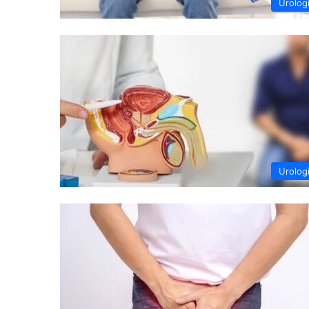
Urolog
Urolog