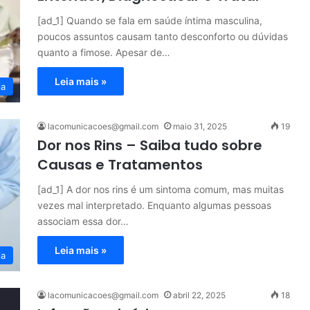
[ad_1] Quando se fala em saúde íntima masculina,
poucos assuntos causam tanto desconforto ou dúvidas
quanto a fimose. Apesar de…
Leia mais »
ia
lacomunicacoes@gmail.com
maio 31, 2025
19
Dor nos Rins – Saiba tudo sobre
Causas e Tratamentos
[ad_1] A dor nos rins é um sintoma comum, mas muitas
vezes mal interpretado. Enquanto algumas pessoas
associam essa dor…
Leia mais »
ia
lacomunicacoes@gmail.com
abril 22, 2025
18