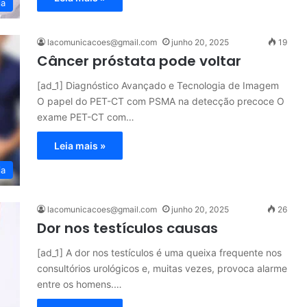
ia
lacomunicacoes@gmail.com
junho 20, 2025
19
Câncer próstata pode voltar
[ad_1] Diagnóstico Avançado e Tecnologia de Imagem
O papel do PET-CT com PSMA na detecção precoce O
exame PET-CT com…
Leia mais »
ia
lacomunicacoes@gmail.com
junho 20, 2025
26
Dor nos testículos causas
[ad_1] A dor nos testículos é uma queixa frequente nos
consultórios urológicos e, muitas vezes, provoca alarme
entre os homens.…