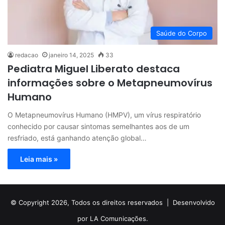
Saúde do Corpo
redacao
janeiro 14, 2025
33
Pediatra Miguel Liberato destaca
informações sobre o Metapneumovírus
Humano
O Metapneumovírus Humano (HMPV), um vírus respiratório
conhecido por causar sintomas semelhantes aos de um
resfriado, está ganhando atenção global…
Leia mais »
© Copyright 2026, Todos os direitos reservados |
Desenvolvido
por LA Comunicações.