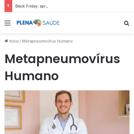
Black Friday: aproveite antes que acabe
Menu
Pr
Início
/
Metapneumovírus Humano
Metapneumovírus
Humano